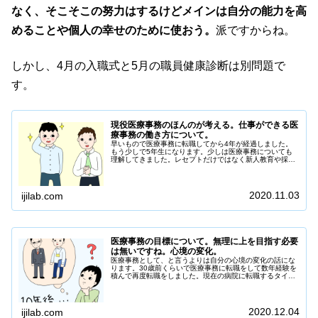
なく、そこそこの努力はするけどメインは自分の能力を高
めることや個人の幸せのために使おう。
派ですからね。
しかし、4月の入職式と5月の職員健康診断は別問題で
す。
現役医療事務のほんのが考える。仕事ができる医
療事務の働き方について。
早いもので医療事務に転職してから4年が経過しました。
もう少しで5年生になります。少しは医療事務についても
理解してきました。レセプトだけではなく新人教育や採用
担当、勤務表やシフト表の作成など幅広く業務を担当して
います。たくさんの人と会話をする中で新人医療事務の考
えも理解できるようになってきました。人と...
2020.11.03
ijilab.com
医療事務の目標について。無理に上を目指す必要
は無いですね。心境の変化。
医療事務として、と言うよりは自分の心境の変化の話にな
ります。30歳前くらいで医療事務に転職をして数年経験を
積んで再度転職をしました。現在の病院に転職するタイミ
ングで今後の人生における「会社」と「自分」の関係性な
どを考えていたのですがやっと整理ができた気がするので
文章として書いておきます。先に結論を書...
2020.12.04
ijilab.com