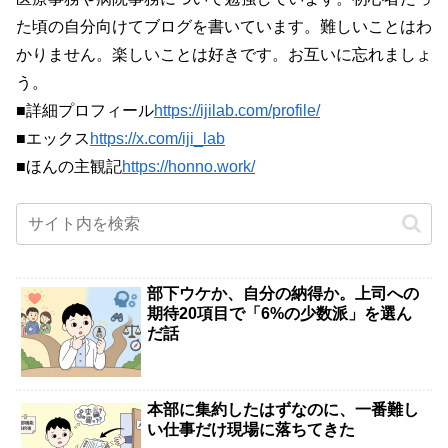
た頃の自分向けてブログを書いています。難しいことはわ
かりません。楽しいことは好きです。お互いに忘れましょ
う。
■詳細プロフィール
https://ijilab.com/profile/
■エックス
https://x.com/iji_lab
■ほんの主観記
https://honno.work/
部下ウケか、自分の納得か。上司への
期待20項目で「6%の少数派」を選ん
だ話
本部に集約したはずなのに、一番難し
い仕事だけ現場に落ちてきた