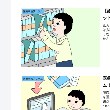
【
医療事務的コラム
ッ
紙カ
は入
うな
せん
てい
医
医療事務的コラム
ム
病院
を重
題点
つい