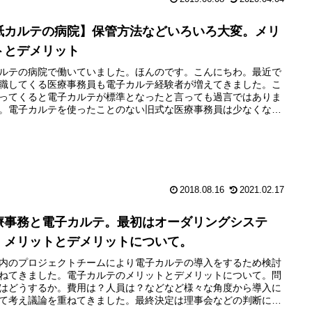
紙カルテの病院】保管方法などいろいろ大変。メリ
トとデメリット
ルテの病院で働いていました。ほんのです。こんにちわ。最近で
職してくる医療事務員も電子カルテ経験者が増えてきました。こ
ってくると電子カルテが標準となったと言っても過言ではありま
。電子カルテを使ったことのない旧式な医療事務員は少なくなっ
るんでしょう。昔は電子カルテを使用している病院に...
2018.08.16
2021.02.17
療事務と電子カルテ。最初はオーダリングシステ
！メリットとデメリットについて。
内のプロジェクトチームにより電子カルテの導入をするため検討
ねてきました。電子カルテのメリットとデメリットについて。問
はどうするか。費用は？人員は？などなど様々な角度から導入に
て考え議論を重ねてきました。最終決定は理事会などの判断にな