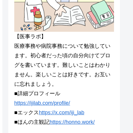
【医事ラボ】
医療事務や病院事務について勉強してい
ます。初心者だった頃の自分向けてブロ
グを書いています。難しいことはわかり
ません。楽しいことは好きです。お互い
に忘れましょう。
■詳細プロフィール
https://ijilab.com/profile/
■エックス
https://x.com/iji_lab
■ほんの主観記
https://honno.work/