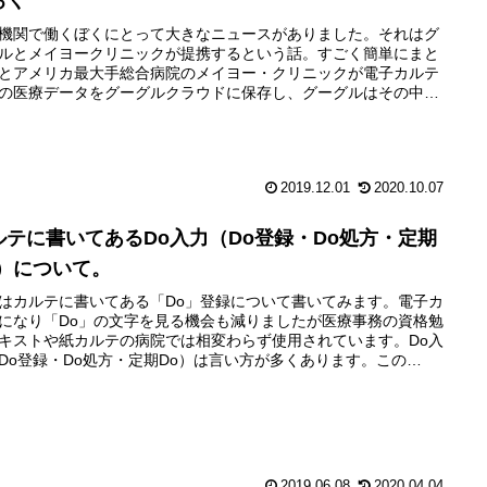
おく
機関で働くぼくにとって大きなニュースがありました。それはグ
ルとメイヨークリニックが提携するという話。すごく簡単にまと
とアメリカ最大手総合病院のメイヨー・クリニックが電子カルテ
の医療データをグーグルクラウドに保存し、グーグルはその中か
ックデータを活用しAIの発展などをする。というも...
2019.12.01
2020.10.07
ルテに書いてあるDo入力（Do登録・Do処方・定期
o）について。
はカルテに書いてある「Do」登録について書いてみます。電子カ
になり「Do」の文字を見る機会も減りましたが医療事務の資格勉
キストや紙カルテの病院では相変わらず使用されています。Do入
Do登録・Do処方・定期Do）は言い方が多くあります。この
o」は医療事務や医療機関で働く人は慣れてい...
2019.06.08
2020.04.04