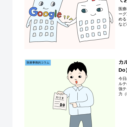
て
医療
ーグ
める
など
らビ
カ
医療事務的コラム
D
今日
ルテ
強テ
力（
「D