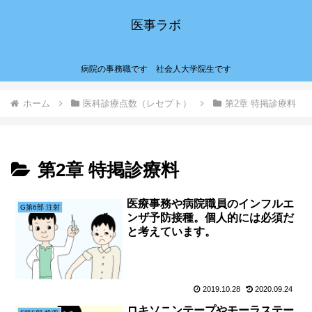
医事ラボ
病院の事務職です 社会人大学院生です
ホーム
医科診療点数（レセプト）
第2章 特掲診療料
第2章 特掲診療料
医療事務や病院職員のインフルエ
G第6部 注射
ンザ予防接種。個人的には必須だ
と考えています。
2019.10.28
2020.09.24
ロキソニンテープやモーラステー