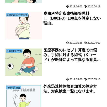
2019.06.01
2020.04.19
皮膚科特定疾患指導管理料
B第1部 医学管理等
Ⅱ（B001-8）100点を算定しない
理由。
2019.05.25
2020.04.09
医療事務のレセプト算定での悩
K第10部 手術
み。手術に対する術式（Kコー
ド）が医師によって異なる意見だ
ったという話。
2019.05.06
2020.05.16
外来迅速検体検査加算の算定方
D第3部 検査
法。対象検査一覧になります。