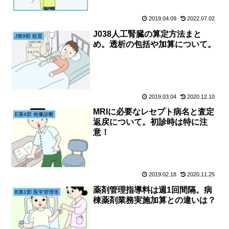
2019.04.09
2022.07.02
J038人工腎臓の算定方法まと
J第9部 処置
め。透析の包括や加算について。
2019.03.04
2020.12.10
MRIに必要なレセプト病名と査定
E第4部 画像診断
返戻について。初診時は特に注
意！
2019.02.18
2020.11.25
薬剤管理指導料は週1回間隔。病
B第1部 医学管理等
棟薬剤業務実施加算との違いは？