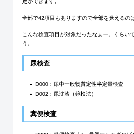
定ができます。
全部で42項目もありますので全部を覚えるの
こんな検査項目が対象だったなぁー。くらい
う。
尿検査
D000：尿中一般物質定性半定量検査
D002：尿沈渣（鏡検法）
糞便検査