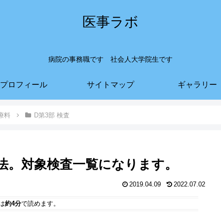
医事ラボ
病院の事務職です 社会人大学院生です
プロフィール
サイトマップ
ギャラリー
療料
D第3部 検査
法。対象検査一覧になります。
2019.04.09
2022.07.02
は
約4分
で読めます。