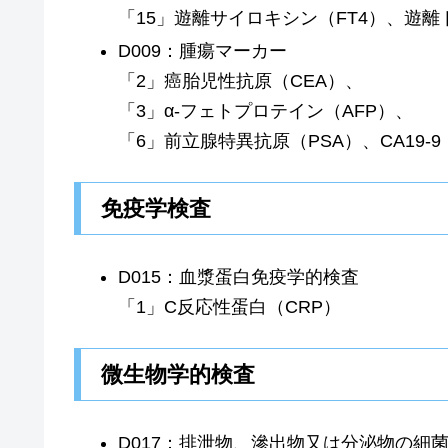
「15」遊離サイロキシン（FT4）、遊離
D009：腫瘍マーカー
「2」癌胎児性抗原（CEA）、
「3」α-フェトプロテイン（AFP）、
「6」前立腺特異抗原（PSA）、CA19-9
免疫学検査
D015：血漿蛋白免疫学的検査
「1」C反応性蛋白（CRP）
微生物学的検査
D017：排泄物、滲出物又は分泌物の細