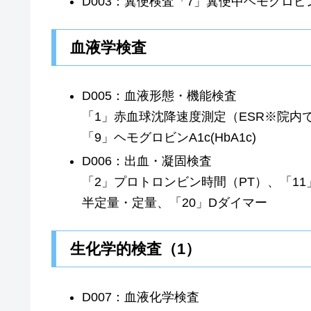
D003：糞便検査「7」糞便中ヘモグロビ
血液学検査
D005：血液形態・機能検査
「1」赤血球沈降速度測定（ESR※院内
「9」ヘモグロビンA1c(HbA1c)
D006：出血・凝固検査
「2」プロトロンビン時間（PT）、「11
半定量・定量、「20」Dダイマー
生化学的検査（1）
D007：血液化学検査