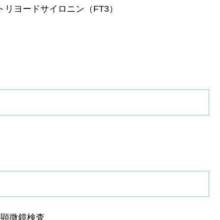
トリヨードサイロニン（FT3）
菌顕微鏡検査