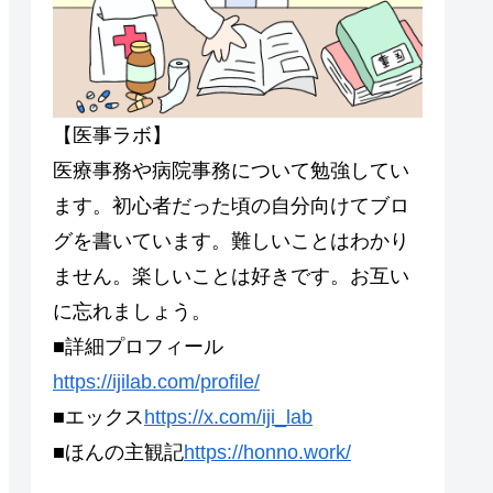
【医事ラボ】
医療事務や病院事務について勉強してい
ます。初心者だった頃の自分向けてブロ
グを書いています。難しいことはわかり
ません。楽しいことは好きです。お互い
に忘れましょう。
■詳細プロフィール
https://ijilab.com/profile/
■エックス
https://x.com/iji_lab
■ほんの主観記
https://honno.work/