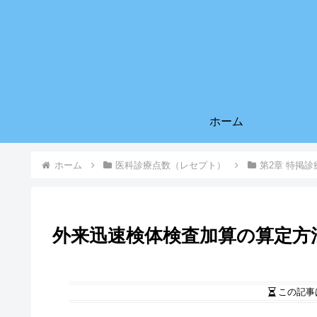
ホーム
ホーム
医科診療点数（レセプト）
第2章 特掲診
外来迅速検体検査加算の算定方
この記事