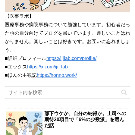
【医事ラボ】
医療事務や病院事務について勉強しています。初心者だっ
た頃の自分向けてブログを書いています。難しいことはわ
かりません。楽しいことは好きです。お互いに忘れましょ
う。
■詳細プロフィール
https://ijilab.com/profile/
■エックス
https://x.com/iji_lab
■ほんの主観記
https://honno.work/
部下ウケか、自分の納得か。上司への
期待20項目で「6%の少数派」を選ん
だ話