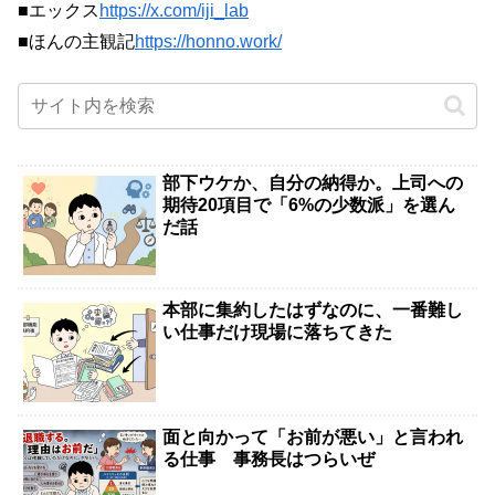
■エックス
https://x.com/iji_lab
■ほんの主観記
https://honno.work/
部下ウケか、自分の納得か。上司への
期待20項目で「6%の少数派」を選ん
だ話
本部に集約したはずなのに、一番難し
い仕事だけ現場に落ちてきた
面と向かって「お前が悪い」と言われ
る仕事 事務長はつらいぜ