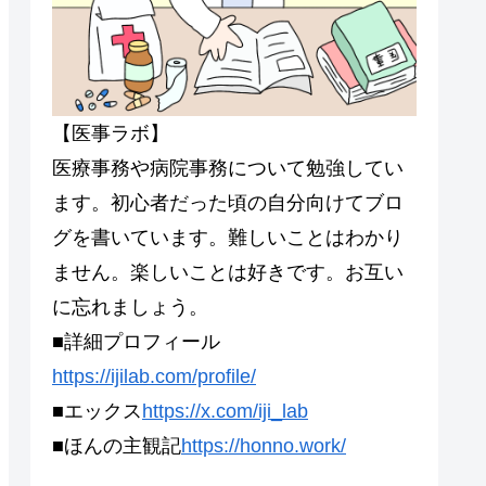
【医事ラボ】
医療事務や病院事務について勉強してい
ます。初心者だった頃の自分向けてブロ
グを書いています。難しいことはわかり
ません。楽しいことは好きです。お互い
に忘れましょう。
■詳細プロフィール
https://ijilab.com/profile/
■エックス
https://x.com/iji_lab
■ほんの主観記
https://honno.work/