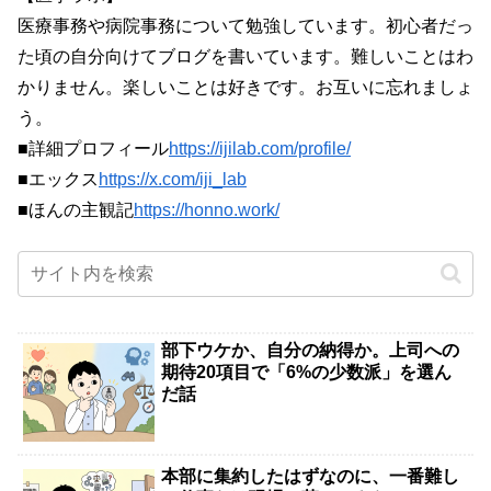
医療事務や病院事務について勉強しています。初心者だっ
た頃の自分向けてブログを書いています。難しいことはわ
かりません。楽しいことは好きです。お互いに忘れましょ
う。
■詳細プロフィール
https://ijilab.com/profile/
■エックス
https://x.com/iji_lab
■ほんの主観記
https://honno.work/
部下ウケか、自分の納得か。上司への
期待20項目で「6%の少数派」を選ん
だ話
本部に集約したはずなのに、一番難し