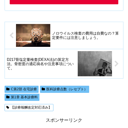
ノロウイルス検査の費用は自費なの？算
定要件には注意しましょう。
D217骨塩定量検査(DEXA法)の算定方
法。骨密度の適応病名や注意事項につい
て。
C第2部 在宅診療
医科診療点数（レセプト）
第1章 基本診療料
【診療報酬改定対応済み】
スポンサーリンク