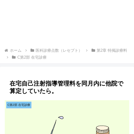
ホーム
医科診療点数（レセプト）
第2章 特掲診療料
C第2部 在宅診療
在宅自己注射指導管理料を同月内に他院で
算定していたら。
C第2部 在宅診療