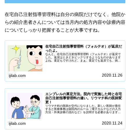
在宅自己注射指導管理料は自分の病院だけでなく、他院か
らの紹介患者さんについては当月内の処方内容や診療内容
についてしっかり把握することが大事ですね。
在宅自己注射指導管理料（フォルテオ）が返戻だ
ったよ。
なんと。在宅自己注射指導管理料（フォルテオ）が返戻で
した。返戻はときどきビックリするようなものがあります
よね。査定もですけれど。まぁ、査定でも返戻でも、病院
側に非があるような「こちらが仕方ないな」「こっちのミ
スだな」と言うものだったら問題ないのですが。今回はそ
んなフォルテオや在宅自己注射指導管理料に...
2020.11.26
ijilab.com
エンブレルの算定方法。院内で実施した時と在宅
自己注射指導管理料の違い。リウマチ科の医師変
更！
リウマチ科の医師が交代になりました。新しい医師が着任
すると医療事務は病院内のルール（電子カルテなどの入力
方法・外来診療の流れなど）を説明する必要があります。
医師が変わると診療内容も変更になります。処方する薬剤
もパターンが変更になるので医事会計システムのマスタを
修正したりする必要もあります。前任のリウ...
2020.11.24
ijilab.com