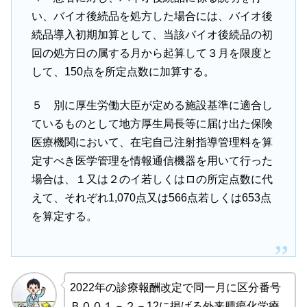
い、バイオ後続品を処方した場合には、バイオ後
続品導入初期加算として、当該バイオ後続品の初
回の処方日の属する月から起算して３月を限度と
して、150点を所定点数に加算する。
５ 別に厚生労働大臣が定める施設基準に適合し
ているものとして地方厚生局長等に届け出た保険
医療機関において、在宅自己注射指導管理料を算
定すべき医学管理を情報通信機器を用いて行った
場合は、１又は２のイ若しくはロの所定点数に代
えて、それぞれ1,070点又は566点若しくは653点
を算定する。
2022年の診療報酬改定で同一月に区分番号
Ｂ００１－２－12に掲げる外来腫瘍化学療