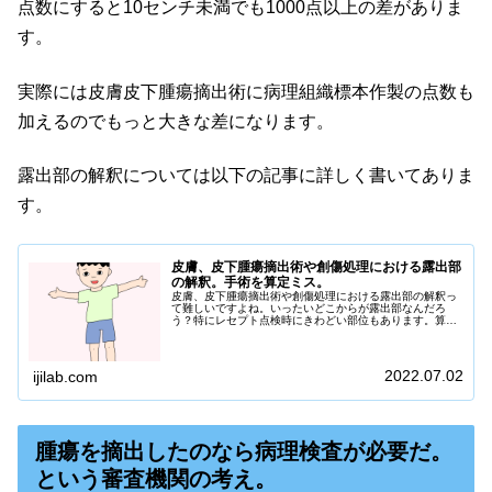
点数にすると10センチ未満でも1000点以上の差がありま
す。
実際には皮膚皮下腫瘍摘出術に病理組織標本作製の点数も
加えるのでもっと大きな差になります。
露出部の解釈については以下の記事に詳しく書いてありま
す。
皮膚、皮下腫瘍摘出術や創傷処理における露出部
の解釈。手術を算定ミス。
皮膚、皮下腫瘍摘出術や創傷処理における露出部の解釈っ
て難しいですよね。いったいどこからが露出部なんだろ
う？特にレセプト点検時にきわどい部位もあります。算定
業務をスタートさせた新人には混乱するポイントでもあり
ます。「露出部」と「露出部外」では算定できる点数が大
きく違います。間違えて算定すると患者さんに...
2022.07.02
ijilab.com
腫瘍を摘出したのなら病理検査が必要だ。
という審査機関の考え。