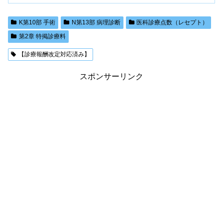
K第10部 手術
N第13部 病理診断
医科診療点数（レセプト）
第2章 特掲診療料
【診療報酬改定対応済み】
スポンサーリンク