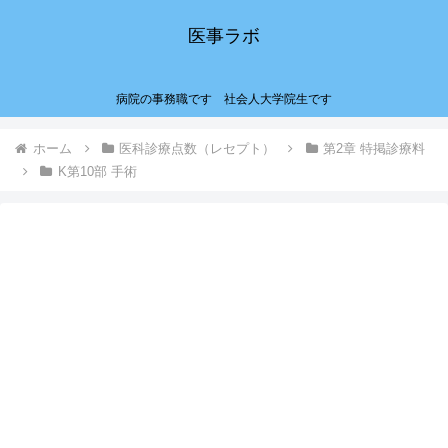
医事ラボ
病院の事務職です 社会人大学院生です
ホーム
医科診療点数（レセプト）
第2章 特掲診療料
K第10部 手術