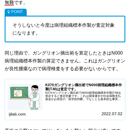
無難
です。
そうしないと今度は病理組織標本作製が査定対象
になります。
同じ理由で、ガングリオン摘出術を算定したときはN000
病理組織標本作製の算定できません。これはガングリオン
が良性腫瘍なので病理検査をする必要がないからです。
K070ガングリオン摘出術でN000病理組織標本作
製(T-M)は査定です。
K070ガングリオン摘出術でN000病理組織標本作製(T-M)を
算定すると査定対象です。これは国保連合や社会保険支払
基金がお得意の「医学的判断」でなくとも基本的な事実に
なります。くやしいけど。整形外科系を標榜している医療
機関であればガングリオン摘出術を算定する可能性はあり
ます。ガングリオン取ったので...
2022.07.02
ijilab.com