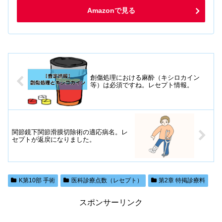
Amazonで見る
創傷処理における麻酔（キシロカイン
等）は必須ですね。レセプト情報。
関節鏡下関節滑膜切除術の適応病名。レ
セプトが返戻になりました。
K第10部 手術
医科診療点数（レセプト）
第2章 特掲診療料
スポンサーリンク