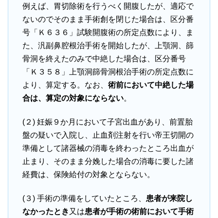
例えば、胃切除術を行うべく開腹したが、適応で
ないのでそのまま手術創を閉じた場合は、区分番
号「Ｋ６３６」試験開腹術の所定点数により、ま
た、汎副鼻腔根治手術を開始したが、上顎洞、篩
骨洞を終えたのみで中絶した場合は、区分番号
「Ｋ３５８」上顎洞篩骨洞根治手術の所定点数に
より、算定する。なお、
術前において中絶した場
合は、算定の対象にならない
。
(２) 妊娠９か月において子宮出血があり、前置胎
盤の疑いで入院し、止血剤注射を行い帝王切開の
準備として諸器械の消毒を終わったところ出血が
止まり、そのまま分娩した場合の消毒に要した諸
経費は、保険給付の対象とならない。
(３) 手術の準備をしていたところ、
患者が来院し
なかったとき
又は
患者が手術の術前において手術