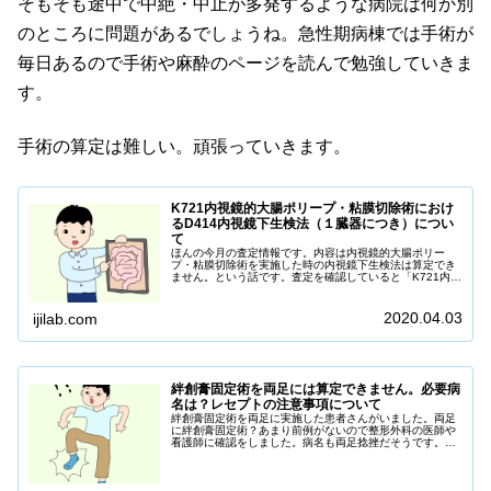
そもそも途中で中絶・中止が多発するような病院は何か別
のところに問題があるでしょうね。急性期病棟では手術が
毎日あるので手術や麻酔のページを読んで勉強していきま
す。
手術の算定は難しい。頑張っていきます。
K721内視鏡的大腸ポリープ・粘膜切除術におけ
るD414内視鏡下生検法（１臓器につき）につい
て
ほんの今月の査定情報です。内容は内視鏡的大腸ポリー
プ・粘膜切除術を実施した時の内視鏡下生検法は算定でき
ません。という話です。査定を確認していると「K721内視
鏡的大腸ポリープ・粘膜切除術」と「D414内視鏡下生検法
310点」を同時に算定して内視鏡下生検法の査定がありま
した。ある程度の医療事務経験があ...
2020.04.03
ijilab.com
絆創膏固定術を両足には算定できません。必要病
名は？レセプトの注意事項について
絆創膏固定術を両足に実施した患者さんがいました。両足
に絆創膏固定術？あまり前例がないので整形外科の医師や
看護師に確認をしました。病名も両足捻挫だそうです。ど
うしたら同時に両足捻挫をするのかわかりませんが事実だ
そうです。ここで問題になるのは絆創膏固定術を両足に算
定していいか？です。両足の捻挫に対するレ...