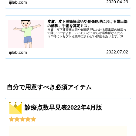
2020.04.23
ijilab.com
皮膚、皮下腫瘍摘出術や創傷処理における露出部
の解釈。手術を算定ミス。
皮膚、皮下腫瘍摘出術や創傷処理における露出部の解釈っ
て難しいですよね。いったいどこからが露出部なんだろ
う？特にレセプト点検時にきわどい部位もあります。算定
業務をスタートさせた新人には混乱するポイントでもあり
ます。「露出部」と「露出部外」では算定できる点数が大
きく違います。間違えて算定すると患者さんに...
2022.07.02
ijilab.com
自分で用意すべき必須アイテム
診療点数早見表2022年4月版