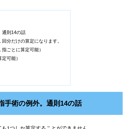
通則14の話
１回分だけの算定になります。
１指ごとに算定可能）
算定可能）
指手術の例外。通則14の話
ても1つしか算定することができません
。