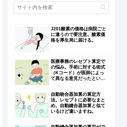
J201酸素の価格は病院ごと
に違うので要注意。酸素価
格を厚生局に届ける。
医療事務のレセプト算定で
の悩み。手術に対する術式
（Kコード）が医師によっ
て異なる意見だったという
話。
自動吻合器加算の算定方
法。レセプトに必要なまと
め。自動縫合器加算と似て
いるけど違いますね。
自動縫合器加算の算定がで