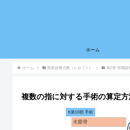
ホーム
ホーム
医科診療点数（レセプト）
第2章 特掲診
複数の指に対する手術の算定方
K第10部 手術