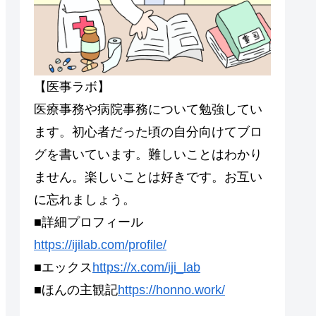
【医事ラボ】
医療事務や病院事務について勉強してい
ます。初心者だった頃の自分向けてブロ
グを書いています。難しいことはわかり
ません。楽しいことは好きです。お互い
に忘れましょう。
■詳細プロフィール
https://ijilab.com/profile/
■エックス
https://x.com/iji_lab
■ほんの主観記
https://honno.work/