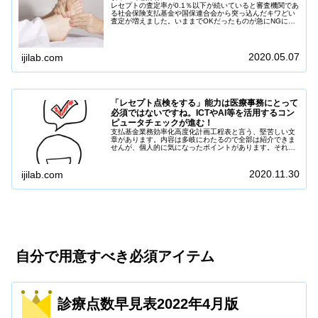
レセプトの査定率が0.1％以下が続いていると審査機関であ
る社会保険支払基金や国保連合会から突っ込んだキワどい
査定が増えました。いままでOKだったものが急にNGにな
ることも増えてきました。最近の査定傾向は検査や処方に
対する病名の「原疾患なし」によるレセプト査定です。働
いている病院ではレセプトチェックソ...
2020.05.07
ijilab.com
「レセプト点検をする」能力は医療事務にとって
必須ではないですね。ICTやAI等を活用するコン
ピュータチェックが進む！
支払基金業務効率化高度化計画工程表と言う、堅苦しい文
章があります。内容は多岐にわたるので全部は紹介できま
せんが、個人的に気になったポイントがあります。それは
社会保険支払基金のレセプト点検でコンピューターチェッ
ク化を進めるという部分になります。これを読んで「レセ
プト点検をする」と言う能力は必須ではない...
2020.11.30
ijilab.com
自分で用意すべき必須アイテム
診療点数早見表2022年4月版