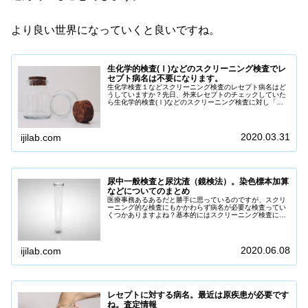
より良い世界になっていくと良いですね。
生化学的検査(Ⅰ)などのスクリーニング検査でレ
セプト病名は不要になります。
生化学検査１などスクリーニング検査のレセプト病名はど
うしていますか？先日、外来レセプトのチェックしていた
ら生化学的検査(Ⅰ)などのスクリーニング検査に対し「肝
機能障害の疑い」の病名をつけていました。それなりに多
くのレセプトに「肝機能障害の疑い」と病名をつけるので
多くの時間必要となっていました。ほんの...
2020.03.31
ijilab.com
尿中一般検査と尿沈渣（鏡検法）。染色標本加算
などについてのまとめ
医療事務あるあるだと勝手に思っているのですが、スクリ
ーニング的な検査にもかかわらず病名が必要な検査ってい
くつかありますよね？基本的にはスクリーニング検査につ
いては病名は不要と考えているんですけど。スクリーニン
グ検査の中でも病名がものがあります。尿沈渣（鏡検法）
における染色標本加算もその中のひとつでし...
2020.06.08
ijilab.com
レセプトに対する病名。最近は原疾患が必要です
ね。査定情報