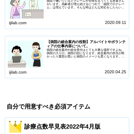
病院で働いているとクレームや苦情を言ってくる患者さん
がいます。高齢者が増え続けるにつれて「病院でのクレー
ム」は増えています。そんな時はどんな対応をしたらい
い？クレームを言ってくる患者さんの気持ちは？まずはお
詫びをすることが大事です。
2020.09.11
ijilab.com
【病院の総合案内の役割】アルバイトやボランテ
ィアの仕事内容について。
病院の総合案内や総合受付はとても大事な場所ですよね。
病院の入り口。病院の顔になります。総合案内の担当が暗
かったり愛想が悪いと病院のイメージも悪くなります。患
者さんが病院に来院する理由は病気や怪我を抱えている状
態です。何かしら悪いところがあるから病院に受診に来る
のです。不安な気持ちで来院してくる患者さ...
2020.04.25
ijilab.com
自分で用意すべき必須アイテム
診療点数早見表2022年4月版