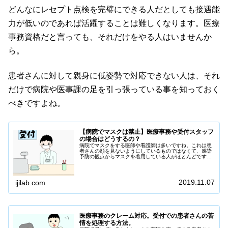
どんなにレセプト点検を完璧にできる人だとしても接遇能
力が低いのであれば活躍することは難しくなります。医療
事務資格だと言っても、それだけをやる人はいませんか
ら。
患者さんに対して親身に低姿勢で対応できない人は、それ
だけで病院や医事課の足を引っ張っている事を知っておく
べきですよね。
【病院でマスクは禁止】医療事務や受付スタッフ
の場合はどうするの？
病院でマスクをする医師や看護師は多いですね。これは患
者さんの顔を見ないようにしているものではなくて、感染
予防の観点からマスクを着用している人がほとんどです。
11月くらいからは寒い日が続くとインフルエンザやノロウ
イルスの患者さんも増えてきます。普通の風邪の患者さん
もいるなかで「マスク」の着用についてど...
2019.11.07
ijilab.com
医療事務のクレーム対応。受付での患者さんの苦
情を処理する方法。