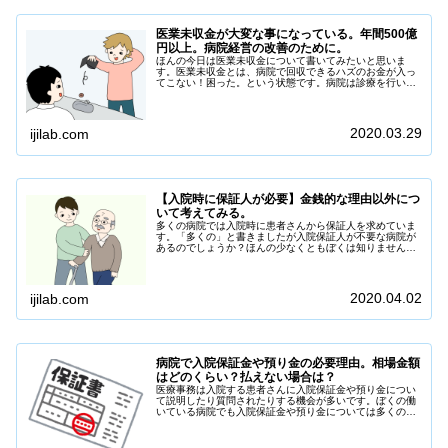
医業未収金が大変な事になっている。年間500億
円以上。病院経営の改善のために。
ほんの今日は医業未収金について書いてみたいと思いま
す。医業未収金とは、病院で回収できるハズのお金が入っ
てこない！困った。という状態です。病院は診療を行いそ
の対価としてお金をいただきます。患者さんは病気やケガ
のため治療を受けてお金を支払います。まぁ、普通の流れ
でしょう。ギブアンドテイク。日本では皆保険...
2020.03.29
ijilab.com
【入院時に保証人が必要】金銭的な理由以外につ
いて考えてみる。
多くの病院では入院時に患者さんから保証人を求めていま
す。「多くの」と書きましたが入院保証人が不要な病院が
あるのでしょうか？ほんの少なくともぼくは知りません。
つまり入院をするときは保証人が必要になるのです。保証
人とザックリ書きましたが連帯保証人や身元引受人など。
名称は病院によって違いがあります。病院が...
2020.04.02
ijilab.com
病院で入院保証金や預り金の必要理由。相場金額
はどのくらい？払えない場合は？
医療事務は入院する患者さんに入院保証金や預り金につい
て説明したり質問されたりする機会が多いです。ぼくの働
いている病院でも入院保証金や預り金については多くの対
応をしています。でも、病院で入院するのに入院保証金や
預り金が必要な理由はあるんでしょうか。ちょっと気にな
りました。入院保証金や預り金が払えない場...